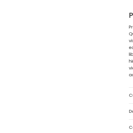
P
Pr
Q
v
e
l
h
v
a
C
D
C