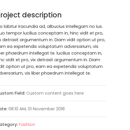
roject description
o labitur iracundia ad, albucius intellegam no ius.
uo tempor lucilius conceptam in, hinc vidit et pro,
ix detraxit argumentum in. Diam vidit option ut pro,
am ea expetendis voluptatum adversarium, vis
iber phaedrum intellegat te. lucilius conceptam in,
inc vidit et pro, vix detraxit argumentum in. Diam
idit option ut pro, eam ea expetendis voluptatum
dversarium, vis liber phaedrum intellegat te.
ustom Field:
Custom content goes here
ate:
08.10 AM, 01 November 2018
ategory:
Fashion