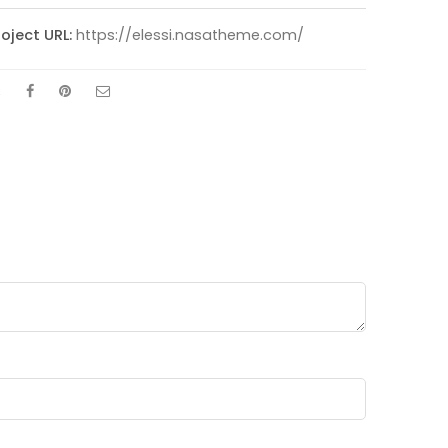
roject URL:
https://elessi.nasatheme.com/