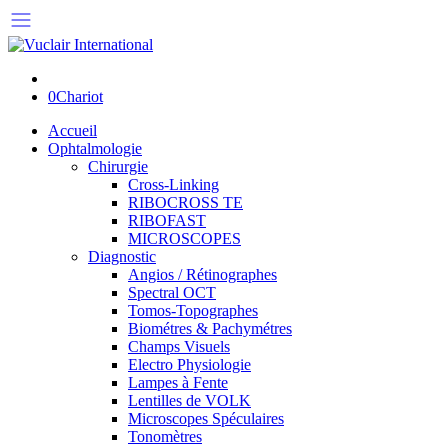
0
Chariot
Accueil
Ophtalmologie
Chirurgie
Cross-Linking
RIBOCROSS TE
RIBOFAST
MICROSCOPES
Diagnostic
Angios / Rétinographes
Spectral OCT
Tomos-Topographes
Biométres & Pachymétres
Champs Visuels
Electro Physiologie
Lampes à Fente
Lentilles de VOLK
Microscopes Spéculaires
Tonomètres