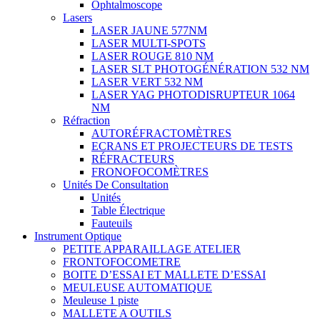
Ophtalmoscope
Lasers
LASER JAUNE 577NM
LASER MULTI-SPOTS
LASER ROUGE 810 NM
LASER SLT PHOTOGÉNÉRATION 532 NM
LASER VERT 532 NM
LASER YAG PHOTODISRUPTEUR 1064
NM
Réfraction
AUTORÉFRACTOMÈTRES
ECRANS ET PROJECTEURS DE TESTS
RÉFRACTEURS
FRONOFOCOMÈTRES
Unités De Consultation
Unités
Table Électrique
Fauteuils
Instrument Optique
PETITE APPARAILLAGE ATELIER
FRONTOFOCOMETRE
BOITE D’ESSAI ET MALLETE D’ESSAI
MEULEUSE AUTOMATIQUE
Meuleuse 1 piste
MALLETE A OUTILS