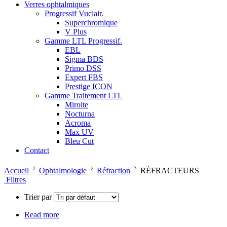
Verres ophtalmiques
Progressif Vuclair.
Superchromique
V Plus
Gamme LTL Progressif.
EBL
Sigma BDS
Primo DSS
Expert FBS
Prestige ICON
Gamme Traitement LTL
Miroite
Nocturna
Acroma
Max UV
Bleu Cut
Contact
Accueil
Ophtalmologie
Réfraction
RÉFRACTEURS
Filtres
Trier par
Read more