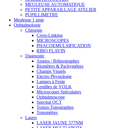
MEULEUSE AUTOMATIQUE
PETITE APPARAILLAGE ATELIER
PUPILLIMETRE
Meuleuse 1 piste
Ophtalmologie
Chirurgie
Cross-Linking
MICROSCOPES
PHACOEMULSIFICATION
RIBO FLAVIN
Diagnostic
Angios / Rétinographes
Biométres & Pachymétres
Champs Visuels
Electro Physiologie
Lampes à Fente
Lentilles de VOLK
Microscopes Spéculaires
Ophtalmoscope
Spectral OCT
Tomos-Topographes
Tonomètres
Lasers
LASER JAUNE 577NM
LASER MULTI-SPOTS