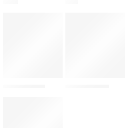
HTR-1A
HRK-1
HUVITZ HRK 9000 A
HRK 8000A ‘HUVITZ’