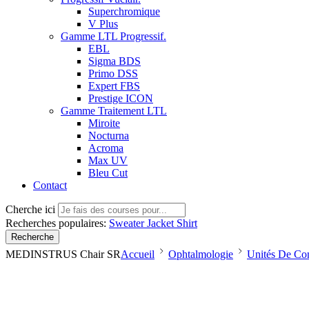
Superchromique
V Plus
Gamme LTL Progressif.
EBL
Sigma BDS
Primo DSS
Expert FBS
Prestige ICON
Gamme Traitement LTL
Miroite
Nocturna
Acroma
Max UV
Bleu Cut
Contact
Cherche ici
Recherches populaires:
Sweater
Jacket
Shirt
Recherche
MEDINSTRUS Chair SR
Accueil
Ophtalmologie
Unités De Con