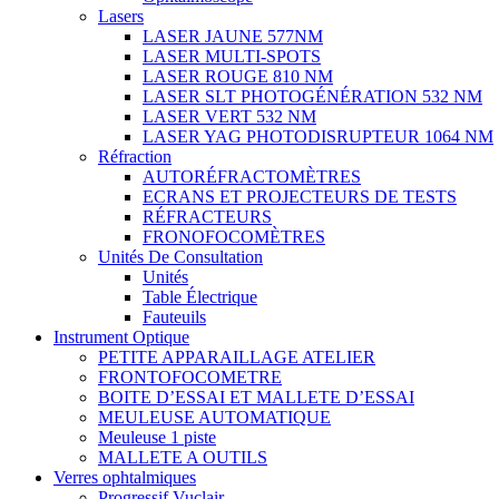
Lasers
LASER JAUNE 577NM
LASER MULTI-SPOTS
LASER ROUGE 810 NM
LASER SLT PHOTOGÉNÉRATION 532 NM
LASER VERT 532 NM
LASER YAG PHOTODISRUPTEUR 1064 NM
Réfraction
AUTORÉFRACTOMÈTRES
ECRANS ET PROJECTEURS DE TESTS
RÉFRACTEURS
FRONOFOCOMÈTRES
Unités De Consultation
Unités
Table Électrique
Fauteuils
Instrument Optique
PETITE APPARAILLAGE ATELIER
FRONTOFOCOMETRE
BOITE D’ESSAI ET MALLETE D’ESSAI
MEULEUSE AUTOMATIQUE
Meuleuse 1 piste
MALLETE A OUTILS
Verres ophtalmiques
Progressif Vuclair.