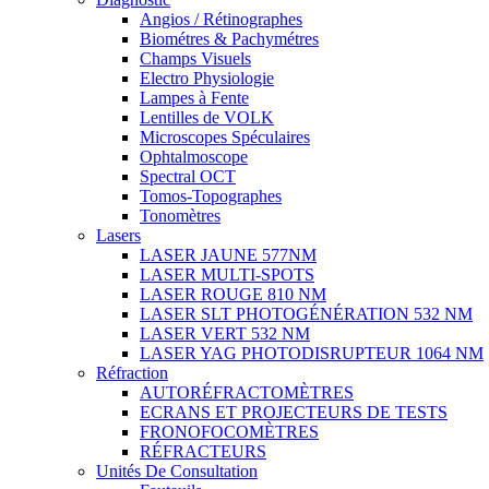
Angios / Rétinographes
Biométres & Pachymétres
Champs Visuels
Electro Physiologie
Lampes à Fente
Lentilles de VOLK
Microscopes Spéculaires
Ophtalmoscope
Spectral OCT
Tomos-Topographes
Tonomètres
Lasers
LASER JAUNE 577NM
LASER MULTI-SPOTS
LASER ROUGE 810 NM
LASER SLT PHOTOGÉNÉRATION 532 NM
LASER VERT 532 NM
LASER YAG PHOTODISRUPTEUR 1064 NM
Réfraction
AUTORÉFRACTOMÈTRES
ECRANS ET PROJECTEURS DE TESTS
FRONOFOCOMÈTRES
RÉFRACTEURS
Unités De Consultation