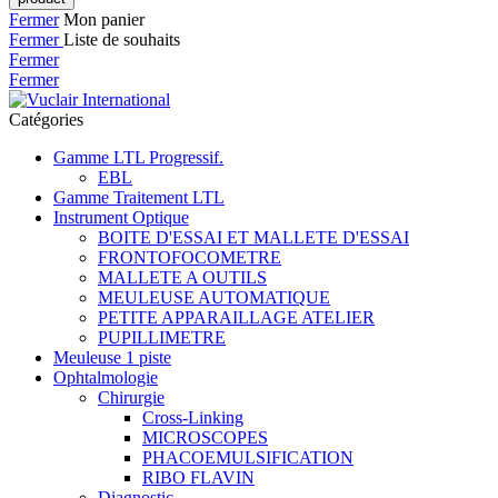
Fermer
Mon panier
Fermer
Liste de souhaits
Fermer
Fermer
Catégories
Gamme LTL Progressif.
EBL
Gamme Traitement LTL
Instrument Optique
BOITE D'ESSAI ET MALLETE D'ESSAI
FRONTOFOCOMETRE
MALLETE A OUTILS
MEULEUSE AUTOMATIQUE
PETITE APPARAILLAGE ATELIER
PUPILLIMETRE
Meuleuse 1 piste
Ophtalmologie
Chirurgie
Cross-Linking
MICROSCOPES
PHACOEMULSIFICATION
RIBO FLAVIN
Diagnostic