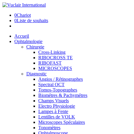
0
Chariot
0
Liste de souhaits
Accueil
Ophtalmologie
Chirurgie
Cross-Linking
RIBOCROSS TE
RIBOFAST
MICROSCOPES
Diagnostic
Angios / Rétinographes
Spectral OCT
Tomos-Topographes
Biométres & Pachymétres
Champs Visuels
Electro Physiologie
Lampes à Fente
Lentilles de VOLK
Microscopes Spéculaires
Tonomètres
Ophtalmoscope